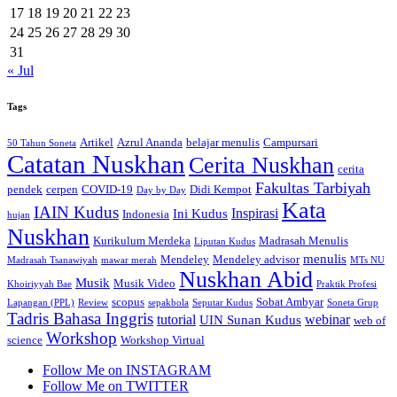
17
18
19
20
21
22
23
24
25
26
27
28
29
30
31
« Jul
Tags
Artikel
Azrul Ananda
belajar menulis
Campursari
50 Tahun Soneta
Catatan Nuskhan
Cerita Nuskhan
cerita
Fakultas Tarbiyah
pendek
cerpen
COVID-19
Didi Kempot
Day by Day
Kata
IAIN Kudus
Inspirasi
Ini Kudus
Indonesia
hujan
Nuskhan
Kurikulum Merdeka
Madrasah Menulis
Liputan Kudus
menulis
Mendeley
Mendeley advisor
Madrasah Tsanawiyah
mawar merah
MTs NU
Nuskhan Abid
Musik
Musik Video
Khoiriyyah Bae
Praktik Profesi
scopus
Sobat Ambyar
Lapangan (PPL)
Review
sepakbola
Seputar Kudus
Soneta Grup
Tadris Bahasa Inggris
tutorial
webinar
UIN Sunan Kudus
web of
Workshop
science
Workshop Virtual
Follow Me on INSTAGRAM
Follow Me on TWITTER