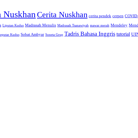
n Nuskhan
Cerita Nuskhan
cerita pendek
cerpen
COVID
a
Madrasah Menulis
Mendeley
Mend
Liputan Kudus
Madrasah Tsanawiyah
mawar merah
Tadris Bahasa Inggris
tutorial
UI
Sobat Ambyar
Seputar Kudus
Soneta Grup