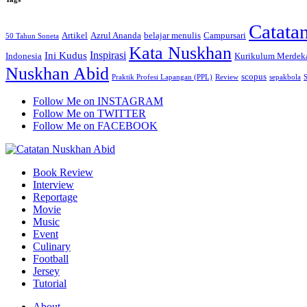
Catata
Artikel
Azrul Ananda
belajar menulis
Campursari
50 Tahun Soneta
Kata Nuskhan
Inspirasi
Ini Kudus
Indonesia
Kurikulum Merdek
Nuskhan Abid
scopus
Praktik Profesi Lapangan (PPL)
Review
sepakbola
Follow Me on INSTAGRAM
Follow Me on TWITTER
Follow Me on FACEBOOK
Book Review
Interview
Reportage
Movie
Music
Event
Culinary
Football
Jersey
Tutorial
About