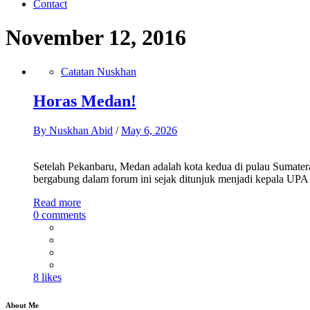
Contact
November 12, 2016
Catatan Nuskhan
Horas Medan!
By
Nuskhan Abid
/
May 6, 2026
Setelah Pekanbaru, Medan adalah kota kedua di pulau Sumatera
bergabung dalam forum ini sejak ditunjuk menjadi kepala UP
Read more
0 comments
8 likes
About Me