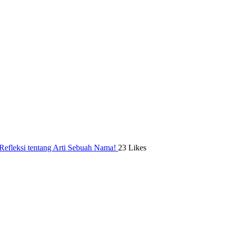
efleksi tentang Arti Sebuah Nama!
23 Likes