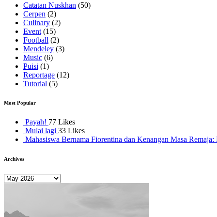
Catatan Nuskhan
(50)
Cerpen
(2)
Culinary
(2)
Event
(15)
Football
(2)
Mendeley
(3)
Music
(6)
Puisi
(1)
Reportage
(12)
Tutorial
(5)
Most Popular
Payah!
77 Likes
Mulai lagi
33 Likes
Mahasiswa Bernama Fiorentina dan Kenangan Masa Remaja: R
Archives
Archives