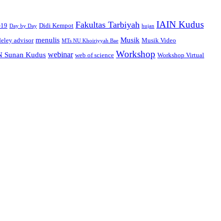
IAIN Kudus
Fakultas Tarbiyah
-19
Didi Kempot
Day by Day
hujan
menulis
Musik
eley advisor
Musik Video
MTs NU Khoiriyyah Bae
Workshop
webinar
N Sunan Kudus
web of science
Workshop Virtual