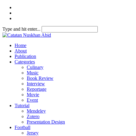
Type and hit enter...
Home
About
Publication
Categories
Culinary
Music
Book Review
Interview
Reportage
Movie
Event
Tutorial
Mendeley
Zotero
Presentation Design
Football
Jersey