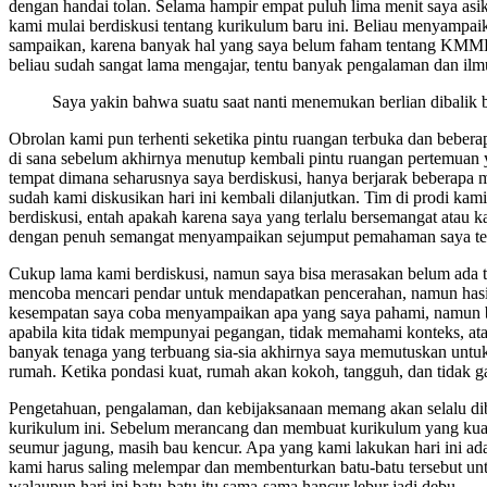
dengan handai tolan. Selama hampir empat puluh lima menit saya asik
kami mulai berdiskusi tentang kurikulum baru ini. Beliau menyampai
sampaikan, karena banyak hal yang saya belum faham tentang KMMB.
beliau sudah sangat lama mengajar, tentu banyak pengalaman dan ilmu
Saya yakin bahwa suatu saat nanti menemukan berlian dibalik b
Obrolan kami pun terhenti seketika pintu ruangan terbuka dan bebe
di sana sebelum akhirnya menutup kembali pintu ruangan pertemuan 
tempat dimana seharusnya saya berdiskusi, hanya berjarak beberapa 
sudah kami diskusikan hari ini kembali dilanjutkan. Tim di prodi ka
berdiskusi, entah apakah karena saya yang terlalu bersemangat atau k
dengan penuh semangat menyampaikan sejumput pemahaman saya ten
Cukup lama kami berdiskusi, namun saya bisa merasakan belum ada titi
mencoba mencari pendar untuk mendapatkan pencerahan, namun hasiln
kesempatan saya coba menyampaikan apa yang saya pahami, namun bel
apabila kita tidak mempunyai pegangan, tidak memahami konteks, atau
banyak tenaga yang terbuang sia-sia akhirnya saya memutuskan unt
rumah. Ketika pondasi kuat, rumah akan kokoh, tangguh, dan tidak 
Pengetahuan, pengalaman, dan kebijaksanaan memang akan selalu di
kurikulum ini. Sebelum merancang dan membuat kurikulum yang kua
seumur jagung, masih bau kencur. Apa yang kami lakukan hari ini ada
kami harus saling melempar dan membenturkan batu-batu tersebut un
walaupun hari ini batu-batu itu sama-sama hancur lebur jadi debu.