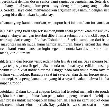
 berdiskusi dengan dosen senior yang sangat berpengalaman. Setelah cu
kan banyak hal yang belum pernah saya dengar, ilmu yang sangat maha
 Sesekali saya coba menyampaikan argumen saya namun dengan sistema
 yang bisa diceritakan kepada saya.
ebatuan yang kami benturkan, walaupun hari ini batu-batu itu sama-sa
rapa Dosen yang baru saja selesai mengikuti acara pembukaan masuk k
yang anehnya ruangan tersebut diberi nama sebuah brand mobil Jeep.
meter saja dari ruangan fakultas Ushuluddin. Setelah sambutan dari b
mi mayoritas masih muda, kami hampir seumuran, hanya terpaut dua atau 
arena kami semua haus dan ingin segera menuntaskan desain kurikulum in
tang kurikulum ini.
k terang dari lorong yang sedang kita lewati saat ini. Saya merasa bah
ya tetap saja masih gelap. Jiwa muda membuat saya sedikit keras kep
um cukup kuat untuk diterima. Hingga pada satu titik dimana saya me
 ilmu yang cukup. Ibaratnya saat ini saya berjalan dalam lorong gela
uk menepi. Ada pengalaman baru yang bisa saya dapatkan bahwa kita 
gampang roboh.
butuhkan. Dalam kondisi apapun ketiga hal tersebut menjadi satu po
t, kita harus mengombinasikan pengetahuan, pengalaman dan kebija
lah proses untuk mendapatkan kilau berlian. Hari ini kami sedikit de
tuk menemukan sebuah berliah. Saya yakin bahwa suatu saat nanti kam