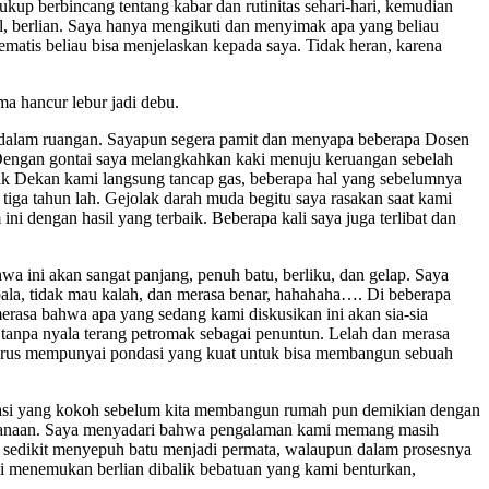
kup berbincang tentang kabar dan rutinitas sehari-hari, kemudian
l, berlian. Saya hanya mengikuti dan menyimak apa yang beliau
tis beliau bisa menjelaskan kepada saya. Tidak heran, karena
ma hancur lebur jadi debu.
e dalam ruangan. Sayapun segera pamit dan menyapa beberapa Dosen
 Dengan gontai saya melangkahkan kaki menuju keruangan sebelah
apak Dekan kami langsung tancap gas, beberapa hal yang sebelumnya
tiga tahun lah. Gejolak darah muda begitu saya rasakan saat kami
i dengan hasil yang terbaik. Beberapa kali saya juga terlibat dan
wa ini akan sangat panjang, penuh batu, berliku, dan gelap. Saya
ala, tidak mau kalah, dan merasa benar, hahahaha…. Di beberapa
rasa bahwa apa yang sedang kami diskusikan ini akan sia-sia
p tanpa nyala terang petromak sebagai penuntun. Lelah dan merasa
harus mempunyai pondasi yang kuat untuk bisa membangun sebuah
ndasi yang kokoh sebelum kita membangun rumah pun demikian dengan
ksanaan. Saya menyadari bahwa pengalaman kami memang masih
mi sedikit menyepuh batu menjadi permata, walaupun dalam prosesnya
i menemukan berlian dibalik bebatuan yang kami benturkan,