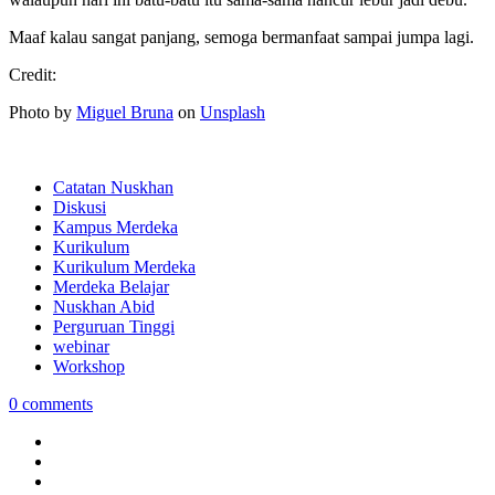
Maaf kalau sangat panjang, semoga bermanfaat sampai jumpa lagi.
Credit:
Photo by
Miguel Bruna
on
Unsplash
Catatan Nuskhan
Diskusi
Kampus Merdeka
Kurikulum
Kurikulum Merdeka
Merdeka Belajar
Nuskhan Abid
Perguruan Tinggi
webinar
Workshop
0 comments