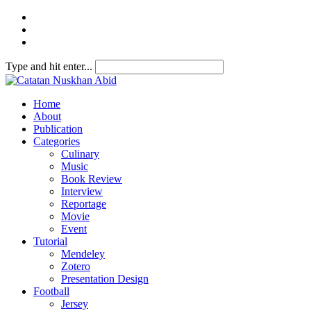
Type and hit enter...
Home
About
Publication
Categories
Culinary
Music
Book Review
Interview
Reportage
Movie
Event
Tutorial
Mendeley
Zotero
Presentation Design
Football
Jersey