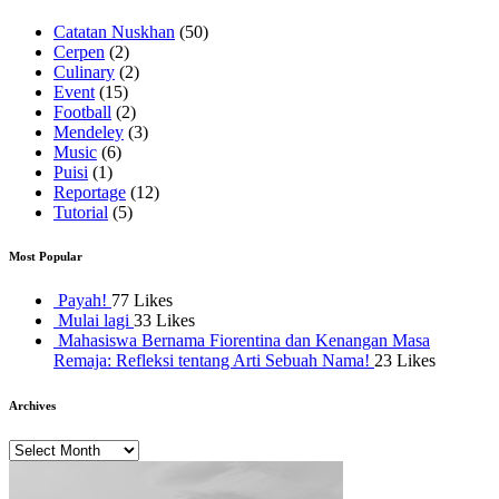
Catatan Nuskhan
(50)
Cerpen
(2)
Culinary
(2)
Event
(15)
Football
(2)
Mendeley
(3)
Music
(6)
Puisi
(1)
Reportage
(12)
Tutorial
(5)
Most Popular
Payah!
77 Likes
Mulai lagi
33 Likes
Mahasiswa Bernama Fiorentina dan Kenangan Masa
Remaja: Refleksi tentang Arti Sebuah Nama!
23 Likes
Archives
Archives