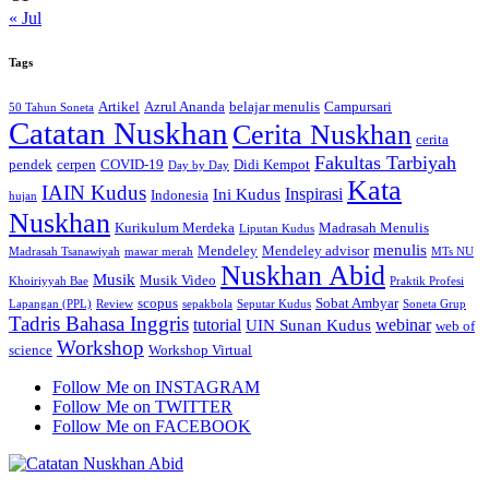
« Jul
Tags
Artikel
Azrul Ananda
belajar menulis
Campursari
50 Tahun Soneta
Catatan Nuskhan
Cerita Nuskhan
cerita
Fakultas Tarbiyah
pendek
cerpen
COVID-19
Didi Kempot
Day by Day
Kata
IAIN Kudus
Inspirasi
Ini Kudus
Indonesia
hujan
Nuskhan
Kurikulum Merdeka
Madrasah Menulis
Liputan Kudus
menulis
Mendeley
Mendeley advisor
Madrasah Tsanawiyah
mawar merah
MTs NU
Nuskhan Abid
Musik
Musik Video
Khoiriyyah Bae
Praktik Profesi
scopus
Sobat Ambyar
Lapangan (PPL)
Review
sepakbola
Seputar Kudus
Soneta Grup
Tadris Bahasa Inggris
tutorial
webinar
UIN Sunan Kudus
web of
Workshop
science
Workshop Virtual
Follow Me on INSTAGRAM
Follow Me on TWITTER
Follow Me on FACEBOOK